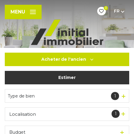
0
FR
MENU
Acheter
de l'ancien
Estimer
De l'ancien
Type de bien
1
1
Localisation
Budget