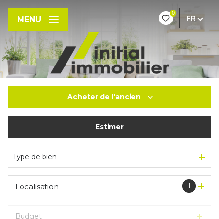
0
FR
MENU
Acheter
de l'ancien
Estimer
De l'ancien
Type de bien
1
Localisation
Budget