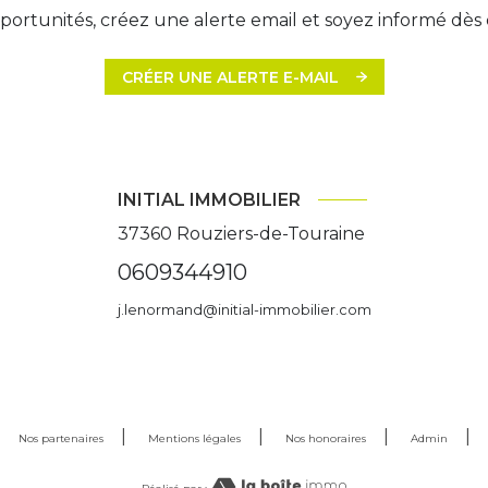
ortunités, créez une alerte email et soyez informé dès 
CRÉER UNE ALERTE E-MAIL
INITIAL IMMOBILIER
37360
Rouziers-de-Touraine
0609344910
j.lenormand@initial-immobilier.com
Nos partenaires
Mentions légales
Nos honoraires
Admin