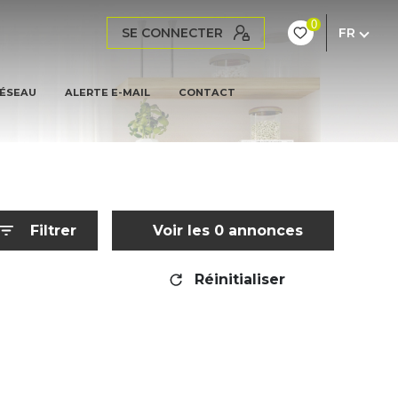
0
SE CONNECTER
FR
RÉSEAU
ALERTE E-MAIL
CONTACT
Filtrer
Voir les
0
annonces
Réinitialiser