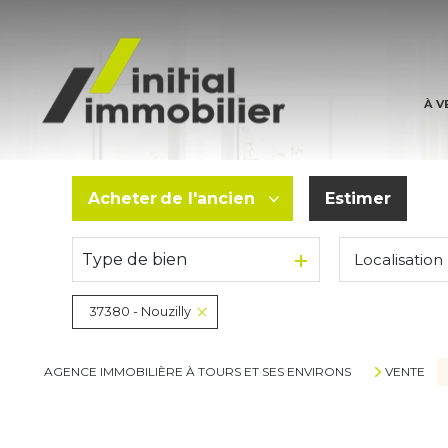
MAI
APP
À V
TERR
AUTR
Acheter
de l'ancien
Estimer
Type de bien
Localisation
De l'ancien
37380 - Nouzilly
AGENCE IMMOBILIÈRE À TOURS ET SES ENVIRONS
VENTE