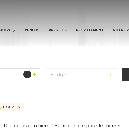
SONS
ARTEMENTS
ENDRE
VENDUS
PRESTIGE
RECRUTEMENT
NOTRE 
AINS
ES BIENS
1
Budget
NOUZILLY
Désolé, aucun bien n'est disponible pour le moment.