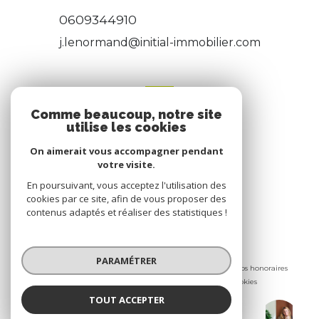
0609344910
j.lenormand@initial-immobilier.com
NOS RÉSEAUX
Comme beaucoup, notre site
utilise les cookies
Nous suivre
On aimerait vous accompagner pendant
votre visite.
En poursuivant, vous acceptez l'utilisation des
cookies par ce site, afin de vous proposer des
contenus adaptés et réaliser des statistiques !
© 2026 | Tous droits réservés
PARAMÉTRER
Nos partenaires
Mentions légales
Nos honoraires
Admin
Politique RGPD
Cookies
TOUT ACCEPTER
Maëva VIVIEN
Réalisé par :