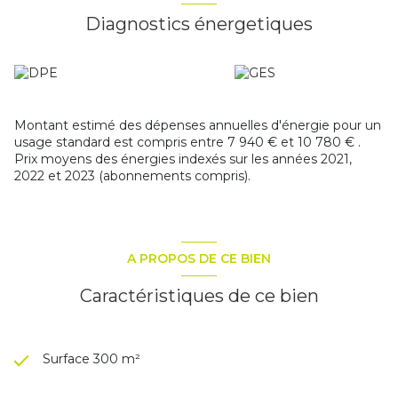
Deux chambres en enfilade
Diagnostics énergetiques
Salle de bain avec WC
2ème étage :
Deux chambres supplémentaires
Coin salle d’eau
WC séparé
Dépendances
Montant estimé des dépenses annuelles d'énergie pour un
Maison d’amis comprenant : 2 chambres, coin salle d’eau et
usage standard est compris entre 7 940 € et 10 780 € .
WC
Prix moyens des énergies indexés sur les années 2021,
Immense grange d'environ 100m2 offrant de multiples
2022 et 2023 (abonnements compris).
possibilités
Appentis pour rangement ou atelier
Atouts du bien
Cadre naturel préservé
Beaucoup de charme et d’authenticité
A PROPOS DE CE BIEN
Idéal résidence familiale, projet artistique ou hébergement
touristique
Caractéristiques de ce bien
Bien rare sur le marché
DPE : E
Toiture et charpente en parfait état -
SAINT CHRISTOPHE SUR LE NAIS (37370) 40 min de
Surface 300 m²
Tours - charmant village de Touraine, entouré de paysages
verdoyants et d’un riche patrimoine historique. Idéal pour