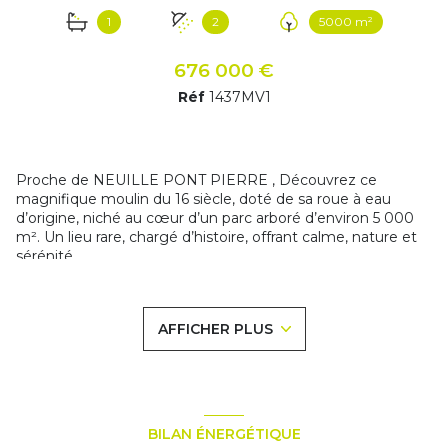
1
2
5000 m²
676 000 €
Réf
1437MV1
Proche de NEUILLE PONT PIERRE , Découvrez ce
magnifique moulin du 16 siècle, doté de sa roue à eau
d’origine, niché au cœur d’un parc arboré d’environ 5 000
m². Un lieu rare, chargé d’histoire, offrant calme, nature et
sérénité.
Le moulin principal
Rez-de-chaussée :
Grande pièce de vie d’environ 60 m² bénéficiant d’un
AFFICHER PLUS
cachet unique
Espace vestiaire
WC indépendant
Cuisine et arrière-cuisine fonctionnelles
1er étage :
Superbe coin bibliothèque réalisé en bois noble, véritable
BILAN ÉNERGÉTIQUE
espace de contemplation