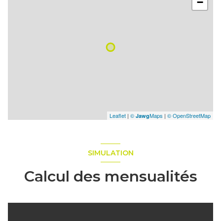
−
Leaflet
|
©
Maps
|
© OpenStreetMap
Jawg
SIMULATION
Calcul des mensualités